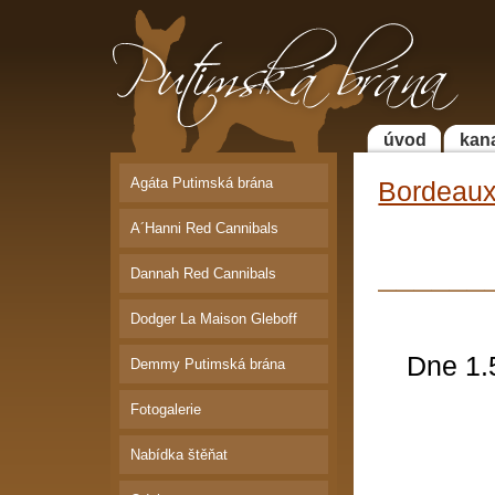
Putimská brána | Faraonský pes a
Bordeauxská doga
úvod
kan
Agáta Putimská brána
Bordeaux
A´Hanni Red Cannibals
______
Dannah Red Cannibals
Dodger La Maison Gleboff
Dne 1.
Demmy Putimská brána
Fotogalerie
Nabídka štěňat