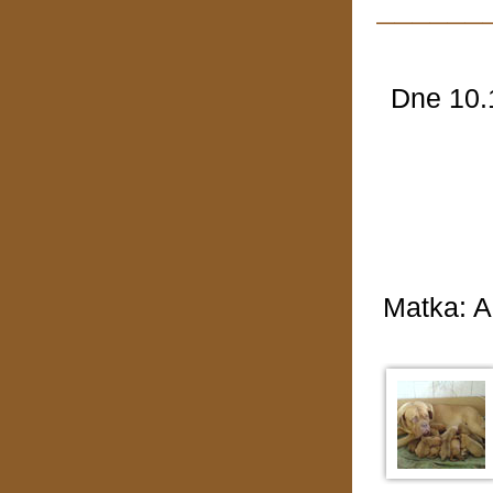
______
Dne 10.
Matka: A'