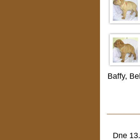
Baffy, Be
______
Dne 13.