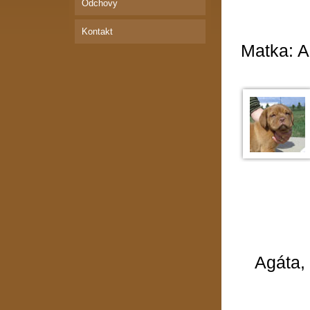
Odchovy
Kontakt
Matka: A'
Agáta, 