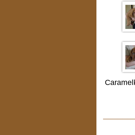
Caramelk
______