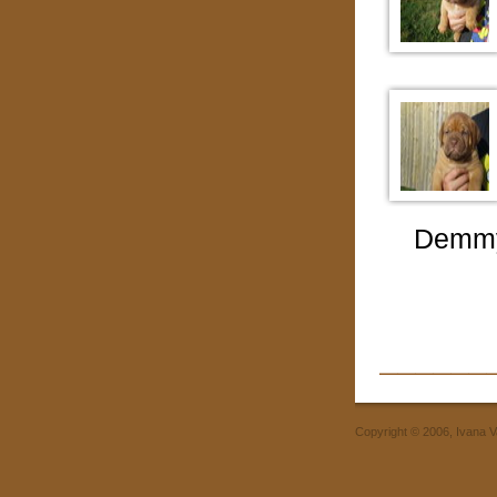
Demmy,
______
Copyright © 2006, Ivana 