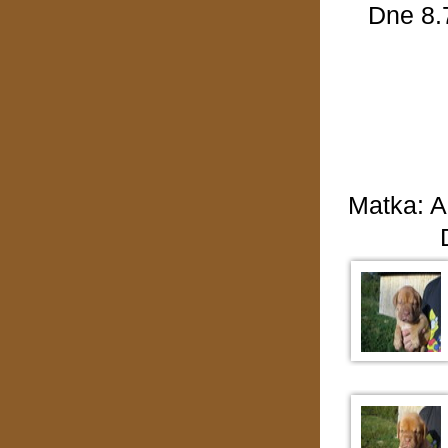
Dne 8.
Matka: A'