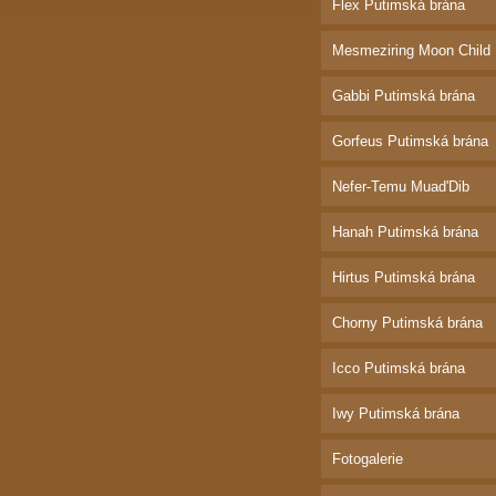
Flex Putimská brána
Mesmeziring Moon Child
Gabbi Putimská brána
Gorfeus Putimská brána
Nefer-Temu Muad'Dib
Hanah Putimská brána
Hirtus Putimská brána
Chorny Putimská brána
Icco Putimská brána
Iwy Putimská brána
Fotogalerie