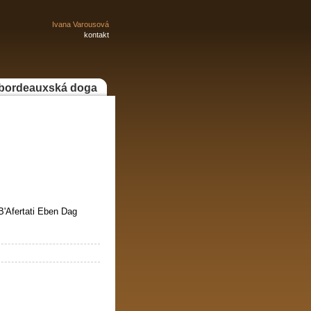
Ivana Varousová
kontakt
bordeauxská doga
B'Afertati Eben Dag