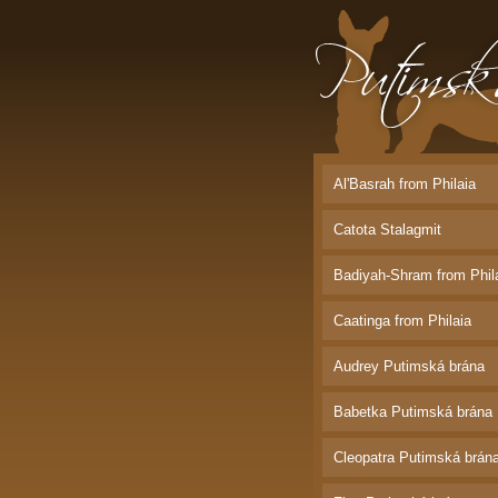
Putimská brána |
Bordeauxská dog
Al'Basrah from Philaia
Catota Stalagmit
Badiyah-Shram from Phil
Caatinga from Philaia
Audrey Putimská brána
Babetka Putimská brána
Cleopatra Putimská brán