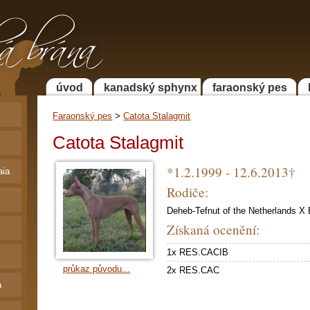
 Faraonský pes a
a
úvod
kanadský sphynx
faraonský pes
Faraonský pes
>
Catota Stalagmit
Catota Stalagmit
*1.2.1999 - 12.6.2013†
aia
Rodiče:
Deheb-Tefnut of the Netherlands X 
Získaná ocenění:
1x RES.CACIB
průkaz původu...
2x RES.CAC
a