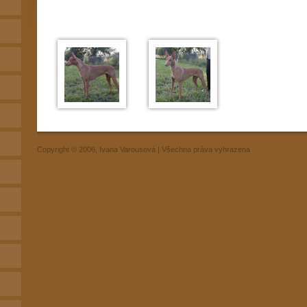
Copyright © 2006, Ivana Varousová | Všechna práva vyhrazena