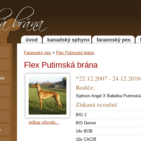
 Faraonský pes a
a
úvod
kanadský sphynx
faraonský pes
Faraonský pes
>
Flex Putimská brána
Flex Putimská brána
*22.12.2007 - 24.12.201
aia
Rodiče:
Siphra's Angel X Babetka Putimská
Získaná ocenění:
BIG 2
průkaz původu...
BIS Dorost
a
14x BOB
10x CACIB