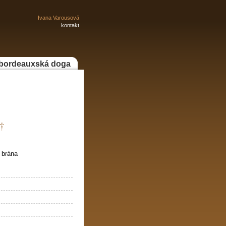
Ivana Varousová
kontakt
bordeauxská doga
6†
 brána