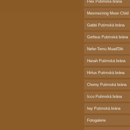
Flex Putimská brána
Mesmeziring Moon Child
Gabbi Putimská brána
Gorfeus Putimská brána
Nefer-Temu Muad'Dib
Hanah Putimská brána
Hirtus Putimská brána
Chorny Putimská brána
Icco Putimská brána
Iwy Putimská brána
Fotogalerie