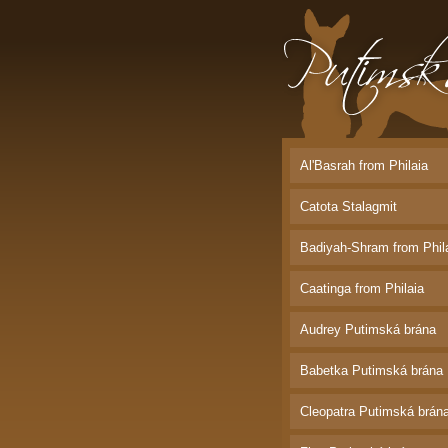
Putimská brána |
Bordeauxská dog
Al'Basrah from Philaia
Catota Stalagmit
Badiyah-Shram from Phil
Caatinga from Philaia
Audrey Putimská brána
Babetka Putimská brána
Cleopatra Putimská brán