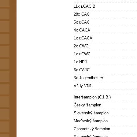
11x r.CACIB
28x CAC
5x r.CAC
4x CACA
1x r.CACA
2x CWC
1x r.CWC
1x HPJ
6x CAJC
3x Jugendbester
Vždy VN1
Interšampion (C.I.B.)
Český šampion
Slovenský šampion
Maďarský šampion
Chorvatský šampion
Rakouský šampion