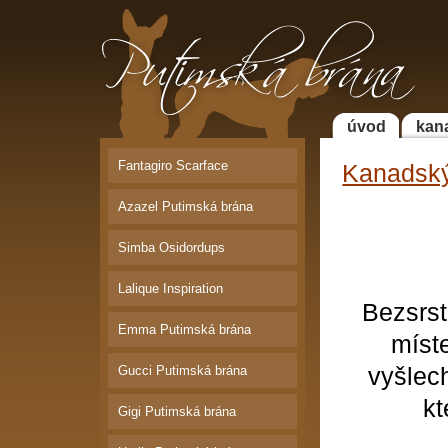
Putimská brána | Faraonský pes -
Bordeauxská doga - Kanadský
sphynx
úvod
kan
Fantagiro Scarface
Kanadsk
Azazel Putimská brána
Simba Osidordups
Lalique Inspiration
Bezsrst
Emma Putimská brána
míst
Gucci Putimská brána
vyšlec
kt
Gigi Putimská brána