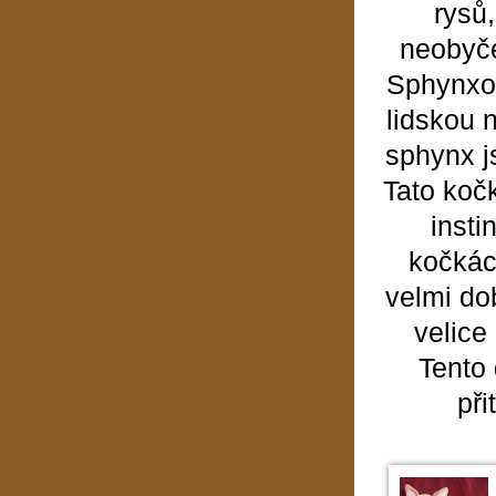
rysů
neobyče
Sphynxov
lidskou 
sphynx j
Tato koč
insti
kočkác
velmi do
velice
Tento 
při