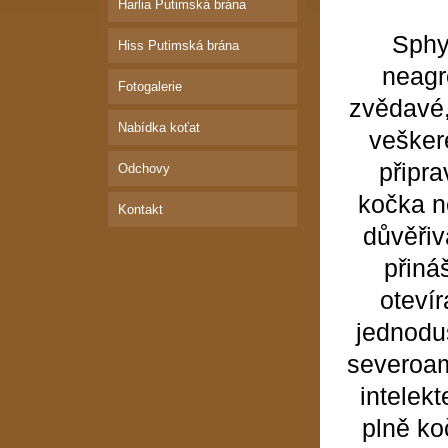
Harlia Putimská brána
Sphy
Hiss Putimská brána
neagr
Fotogalerie
zvědavé,
Nabídka koťat
vešker
připra
Odchovy
kočka n
Kontakt
důvěřiv
přiná
otevír
jednoduš
severoam
intelek
plně ko